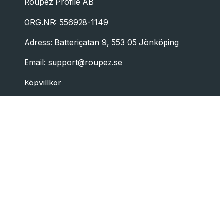
Roupéz Profile AB
ORG.NR: 556928-1149
Adress: Batterigatan 9, 553 05 Jönköping
Email:
support@roupez.se
Köpvillkor
Integritetspolicy
©2026 Roupez