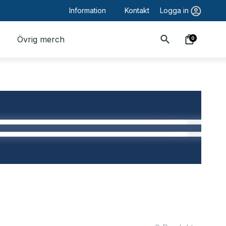
Information
Kontakt
Logga in
Övrig merch
0