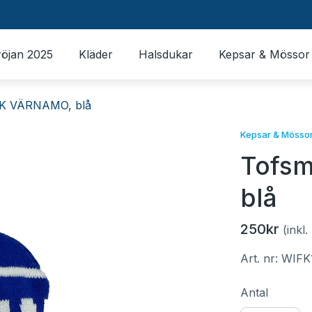
röjan 2025
Kläder
Halsdukar
Kepsar & Mössor
FK VÄRNAMO, blå
Kepsar & Mösso
Tofsm
blå
250kr
(inkl
Art. nr:
WIFK
Antal