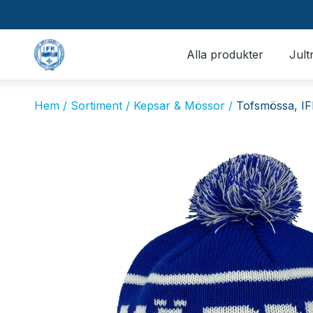
Alla produkter
Jult
Hem /
Sortiment /
Kepsar & Mössor /
Tofsmössa, I