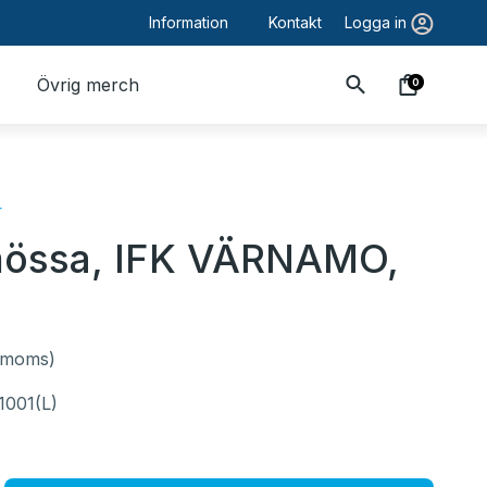
Information
Kontakt
Logga in
Övrig merch
0
r
össa, IFK VÄRNAMO,
. moms)
1001(L)